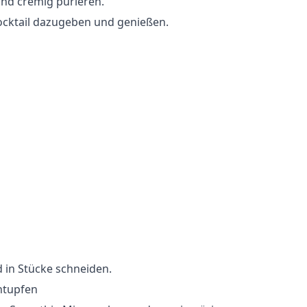
und cremig pürieren.
Cocktail dazugeben und genießen.
 in Stücke schneiden.
ntupfen