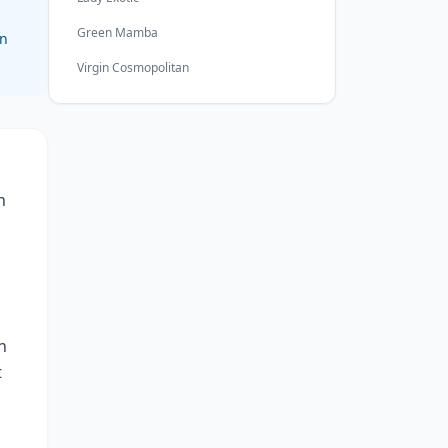
Green Mamba
en
Virgin Cosmopolitan
h
n
t