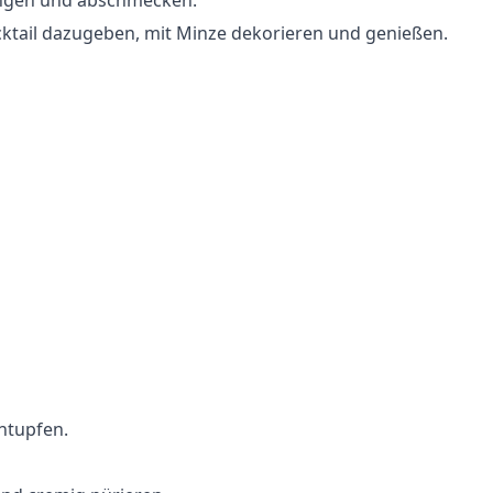
engen und abschmecken.
ocktail dazugeben, mit Minze dekorieren und genießen.
ntupfen.